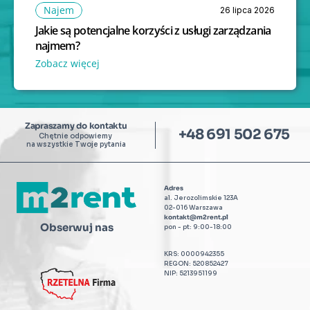
Najem
26 lipca 2026
Jakie są potencjalne korzyści z usługi zarządzania 
najmem?
Zobacz więcej 
Zapraszamy do kontaktu
+48 691 502 675
Chętnie odpowiemy 
na wszystkie Twoje pytania
Adres
al. Jerozolimskie 123A
02-016 Warszawa
kontakt@m2rent.pl
Obserwuj nas
pon - pt: 9:00-18:00
KRS: 0000942355
REGON: 520852427
NIP: 5213951199