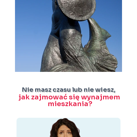
Nie masz czasu lub nie wiesz,
j
a
k
z
a
j
m
o
w
a
ć
s
i
ę
w
y
n
a
j
m
e
m
m
i
e
s
z
k
a
n
i
a
?