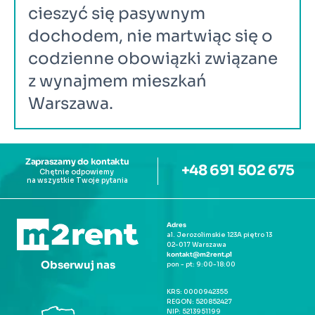
cieszyć się pasywnym 
dochodem, nie martwiąc się o 
codzienne obowiązki związane 
z wynajmem mieszkań 
Warszawa.
Zapraszamy do kontaktu
+48 691 502 675
Chętnie odpowiemy 
na wszystkie Twoje pytania
Adres
al. Jerozolimskie 123A piętro 13
02-017 Warszawa
kontakt@m2rent.pl
Obserwuj nas
pon - pt: 9:00-18:00
KRS: 0000942355
REGON: 520852427
NIP: 5213951199