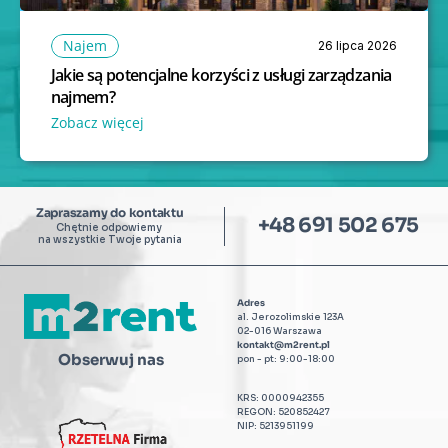
Najem
26 lipca 2026
Jakie są potencjalne korzyści z usługi zarządzania 
najmem?
Zobacz więcej 
Zapraszamy do kontaktu
+48 691 502 675
Chętnie odpowiemy 
na wszystkie Twoje pytania
Adres
al. Jerozolimskie 123A
02-016 Warszawa
kontakt@m2rent.pl
Obserwuj nas
pon - pt: 9:00-18:00
KRS: 0000942355
REGON: 520852427
NIP: 5213951199