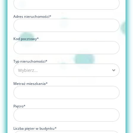
Adres nieruchomości*
Kod pocztowy*
Typ nieruchomości*
Metraż mieszkania*
Piętro*
Liczba pięter w budynku*