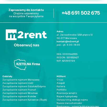
Zapraszamy do kontaktu
+48 691 502 675
Chętnie odpowiemy 
na wszystkie Twoje pytania
Adres
al. Jerozolimskie 123A piętro 13
02-017 Warszawa
kontakt@m2rent.pl
Obserwuj nas
pon - pt: 9:00-18:00
KRS: 0000942355
REGON: 520852427
NIP: 5213951199
Oddziały
M2Rent
Zarządzanie najmem Warszawa
O nas
Zarządzanie najmem Łódź
Zespół
Zarządzanie najmem Gdańsk/Gdynia
Kariera
Zarządzanie najmem Poznań
Portfolio
Zarządzanie najmem Wrocław
Aranżacja wnętrz
Zarządzanie najmem Kraków
Najem hybrydowy
Zarządzanie najmem Katowice (Śląsk)
Outsourcing obsługi najmu
Nasze nieruchomości
Rentujemy - najem krótkoterminowy