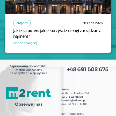
Najem
26 lipca 2026
Jakie są potencjalne korzyści z usługi zarządzania 
najmem?
Zobacz więcej 
Zapraszamy do kontaktu
+48 691 502 675
Chętnie odpowiemy 
na wszystkie Twoje pytania
Adres
al. Jerozolimskie 123A
02-016 Warszawa
kontakt@m2rent.pl
Obserwuj nas
pon - pt: 9:00-18:00
KRS: 0000942355