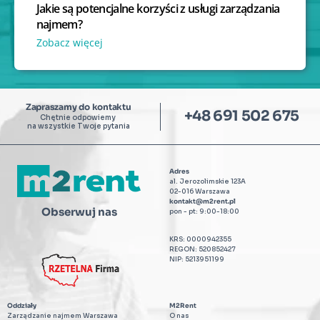
Jakie są potencjalne korzyści z usługi zarządzania 
najmem?
Zobacz więcej 
Zapraszamy do kontaktu
+48 691 502 675
Chętnie odpowiemy 
na wszystkie Twoje pytania
Adres
al. Jerozolimskie 123A
02-016 Warszawa
kontakt@m2rent.pl
Obserwuj nas
pon - pt: 9:00-18:00
KRS: 0000942355
REGON: 520852427
NIP: 5213951199
Oddziały
M2Rent
Zarządzanie najmem Warszawa
O nas