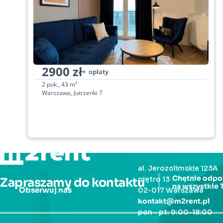
2900 zł
+  opłaty
2 pok., 43 m²
Warszawa, Jutrzenki 7
Adres
al. Jerozolimskie 123A
Chętnie odpo
piętro 13
Zapraszamy do kontaktu
na wszystkie 
Obserwuj nas
02-017 Warszawa
kontakt@m2rent.pl
pon - pt: 9:00-18:00