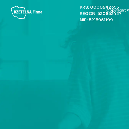
KRS: 0000942355
Copyright ©
REGON: 520852427
NIP: 5213951199