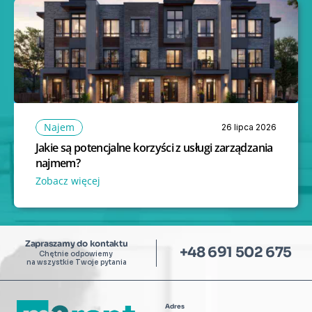
Najem
26 lipca 2026
Jakie są potencjalne korzyści z usługi zarządzania 
najmem?
Zobacz więcej 
Zapraszamy do kontaktu
+48 691 502 675
Chętnie odpowiemy 
na wszystkie Twoje pytania
Adres